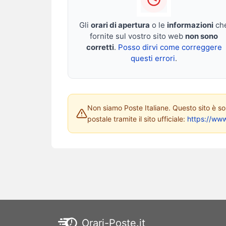
Gli
orari di apertura
o le
informazioni
ch
fornite sul vostro sito web
non sono
corretti
.
Posso dirvi come correggere
questi errori
.
Non siamo Poste Italiane. Questo sito è solo
postale tramite il sito ufficiale:
https://www
Orari-Poste.it