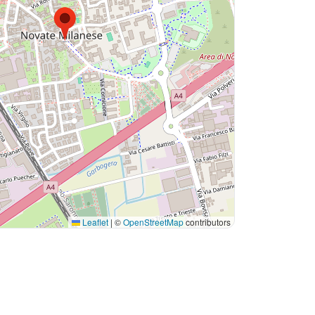
Leaflet
|
©
OpenStreetMap
contributors