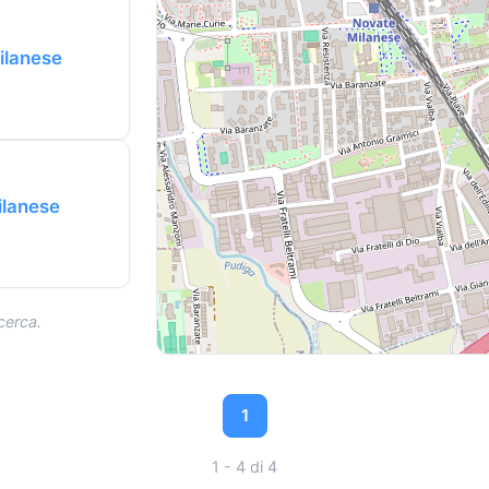
ilanese
ilanese
icerca.
1
1 - 4 di 4