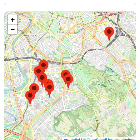
+
−
Leaflet
|
©
OpenStreetMap
contributors