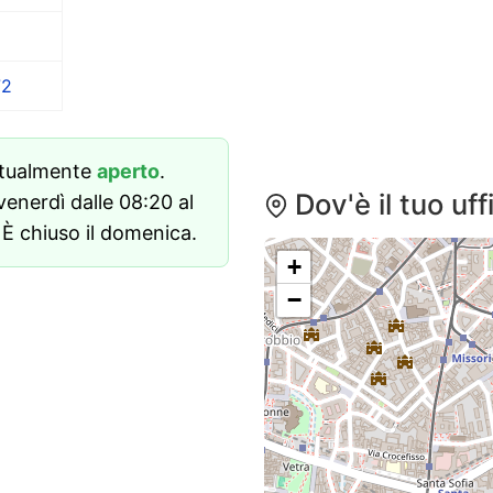
72
attualmente
aperto
.
Dov'è il tuo uf
venerdì dalle 08:20 al
. È chiuso il domenica.
+
−