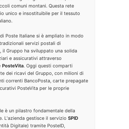
piccoli comuni montani. Questa rete
 unico e insostituibile per il tessuto
liano.
o di Poste Italiane si è ampliato in modo
tradizionali servizi postali di
 il Gruppo ha sviluppato una solida
ziari e assicurativi attraverso
e
PosteVita
. Oggi questi comparti
e dei ricavi del Gruppo, con milioni di
onti correnti BancoPosta, carte prepagate
curativi PosteVita per le proprie
le è un pilastro fondamentale della
e. L'azienda gestisce il servizio
SPID
tità Digitale) tramite PosteID,