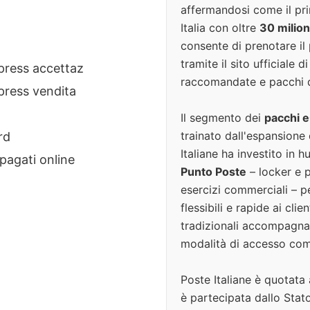
affermandosi come il prin
Italia con oltre
30 milioni
consente di prenotare il
tramite il sito ufficiale d
xpress accettaz
raccomandate e pacchi d
press vendita
Il segmento dei
pacchi
trainato dall'espansione d
rd
Italiane ha investito in h
pagati online
Punto Poste
– locker e p
esercizi commerciali – 
flessibili e rapide ai clie
tradizionali accompagna
modalità di accesso co
Poste Italiane è quotata 
è partecipata dallo Stato