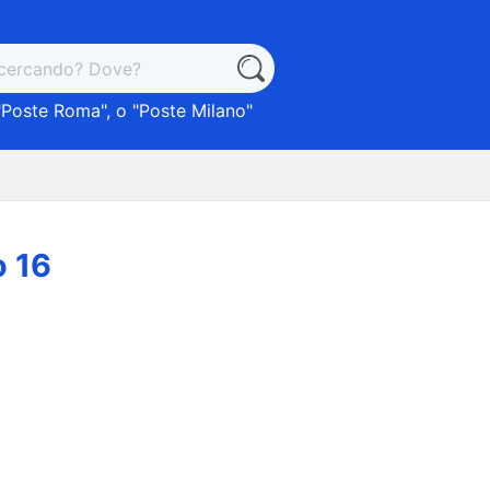
"
Poste Roma
", o "
Poste Milano
"
o 16