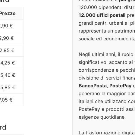
120.000 dipendenti distri
Prezzo
12.000 uffici postali
pres
grandi centri urbani ai 
2,90 €
rappresenta un patrimonio
2,90 €
sociale ed economico ita
2,95 €
Negli ultimi anni, il ruol
significativo: accanto ai 
4,25 €
corrispondenza e pacchi,
5,40 €
divisione di servizi finan
BancoPosta
,
PostePay
5,85 €
generano la maggior part
7,05 €
italiani che utilizzano c
PostePay e prodotti assi
esigenze quotidiane.
rd
La trasformazione digita