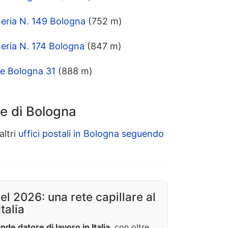
eria N. 149 Bologna
(752 m)
eria N. 174 Bologna
(847 m)
le Bologna 31
(888 m)
le di Bologna
altri
uffici postali in Bologna seguendo
nel 2026: una rete capillare al
Italia
nde datore di lavoro in Italia
, con oltre