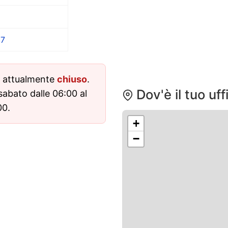
87
è attualmente
chiuso
.
Dov'è il tuo uf
 sabato dalle 06:00 al
00.
+
−