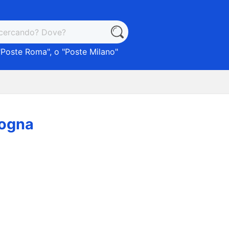
"
Poste Roma
", o "
Poste Milano
"
logna