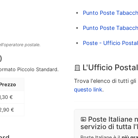
Punto Poste Tabacch
Punto Poste Tabacch
Poste - Ufficio Posta
ll'operatore postale.
)
L'Ufficio Posta
Formato Piccolo Standard.
Trova l'elenco di tutti gli 
Prezzo
questo link
.
1,30 €
2,90 €
Poste Italiane 
servizio di tutta l'
ard
Poste Italiane è il
più gra