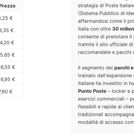
strategia di Poste Italian
Prezzo
(Sistema Pubblico di Iden
3,25 €
affermandosi come il prin
Italia con oltre
30 milioni
3,35 €
consente di prenotare il
4,20 €
tramite il sito ufficiale d
raccomandate e pacchi d
5,65 €
6,55 €
Il segmento dei
pacchi
trainato dall'espansione d
6,95 €
Italiane ha investito in h
Punto Poste
– locker e p
7,60 €
esercizi commerciali – 
flessibili e rapide ai clie
tradizionali accompagna
modalità di accesso co