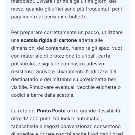
mercoledì. Evitare i primi e gli ultimi giorni del
mese, quando gli uffici sono più frequentati per il
pagamento di pensioni e bollette.
Per preparare correttamente un pacco, utilizzare
una
scatola rigida di cartone
adatta alle
dimensioni del contenuto, riempire gli spazi vuoti
con materiale di protezione (pluriball, carta,
polistirolo) e sigillare con nastro adesivo
resistente. Scrivere chiaramente l'indirizzo del
destinatario e del mittente su un'etichetta ben
visibile. Rimuovere eventuali vecchie etichette o
codici a barre dalla scatola.
La rete dei
Punto Poste
offre grande flessibilità:
oltre 12.000 punti tra locker automatici,
tabaccherie e negozi convenzionati consentono
di spedire e ritirare pacchi anche fuori dagli orari