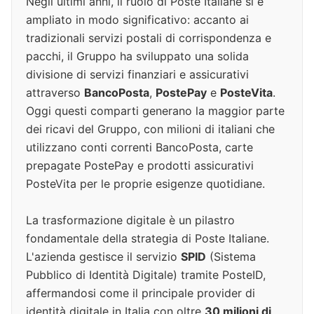
Negli ultimi anni, il ruolo di Poste Italiane si è
ampliato in modo significativo: accanto ai
tradizionali servizi postali di corrispondenza e
pacchi, il Gruppo ha sviluppato una solida
divisione di servizi finanziari e assicurativi
attraverso
BancoPosta
,
PostePay
e
PosteVita
.
Oggi questi comparti generano la maggior parte
dei ricavi del Gruppo, con milioni di italiani che
utilizzano conti correnti BancoPosta, carte
prepagate PostePay e prodotti assicurativi
PosteVita per le proprie esigenze quotidiane.
La trasformazione digitale è un pilastro
fondamentale della strategia di Poste Italiane.
L'azienda gestisce il servizio
SPID
(Sistema
Pubblico di Identità Digitale) tramite PosteID,
affermandosi come il principale provider di
identità digitale in Italia con oltre
30 milioni di